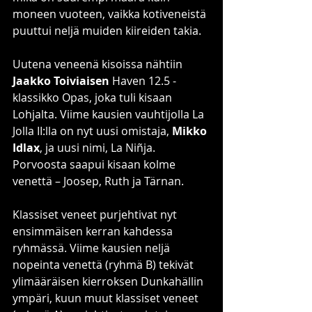
moneen vuoteen, vaikka kotiveneistä 
puuttui neljä muiden kiireiden takia.
Uutena veneenä kisoissa nähtiin 
Jaakko Toiviaisen
 Haven 12.5 -
klassikko Opas, joka tuli kisaan 
Lohjalta. Viime kausien vauhtijolla La 
Jolla II:lla on nyt uusi omistaja, 
Mikko 
Idlax
, ja uusi nimi, La Niñja. 
Porvoosta saapui kisaan kolme 
venettä 
–
 Joosep, Ruth ja Tärnan.
Klassiset veneet purjehtivat nyt 
ensimmäisen kerran kahdessa 
ryhmässä. Viime kausien neljä 
nopeinta venettä (ryhmä B) tekivät 
ylimääräisen kierroksen Dunkahällin 
ympäri, kuun muut klassiset veneet 