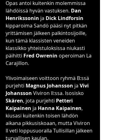
Opas antoi kuitenkin molemmissa 
lähdöissä hyvän vastuksen. 
Dan 
Henrikssonin
 ja 
Dick Lindforsin
kipparoima Sandö pääsi nyt pitkän 
yrittämisen jälkeen palkintosijoille, 
kun tämä klassisten veneiden 
klassikko yhteistuloksissa niukasti 
päihitti 
Fred Owrenin
 operoiman La 
Carajillon.
Ylivoimaiseen voittoon ryhmä B:ssä 
purjehti 
Magnus Johansson
 ja 
Vivi 
Johansson
 Viviron II:ssa. Isosisko 
Skären
, jota purjehti 
Petteri 
Kaipainen
 ja 
Hanna Kaipainen
, 
kiusasi kuitenkin toisen lähdön 
aikana pikkusiskoaan, mutta Viviron 
II veti loppusuoralla Tullisillan jälkeen 
turvallisen kaulan.