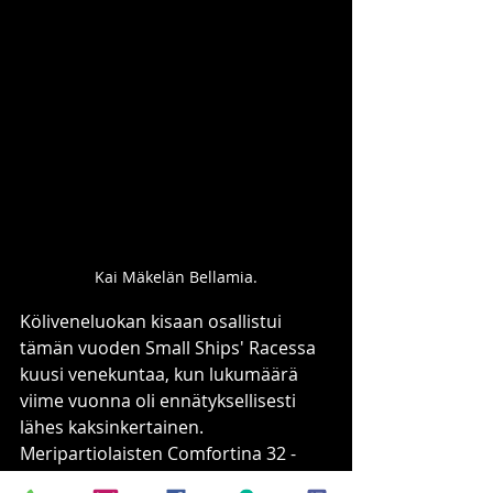
Kai Mäkelän Bellamia.
Köliveneluokan kisaan osallistui 
tämän vuoden Small Ships' Racessa 
kuusi venekuntaa, kun lukumäärä 
viime vuonna oli ennätyksellisesti 
lähes kaksinkertainen. 
Meripartiolaisten Comfortina 32 -
vene Sommarstaden kipparina 
Max 