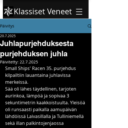
Klassiset Veneet
Päivitys
20.7.2025
Juhlapurjehduksesta
purjehduksen juhla
Päivitetty:
22.7.2025
Small Ships' Racen 35. purjehdus 
kilpailtiin lauantaina juhlavissa 
merkeissä.
Sää oli lähes täydellinen, tarjoten 
aurinkoa, lämpöä ja sopivaa 3 
sekuntimetrin kaakkoistuulta. Yleisöä 
oli runsaasti paikalla aamupäivän 
lähdöissä Laivasillalla ja Tulliniemellä 
sekä illan palkintojenjaossa 