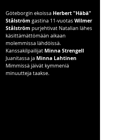
Göteborgin ekoissa 
Herbert "Häbä" 
Stålström
 gastina 11-vuotas 
Wilmer 
Stålström
 purjehtivat Natalian lähes 
käsittämättömään aikaan 
molemmissa lähdöissä. 
Kanssakilpailijat 
Minna Strengell 
Juanitassa ja 
Minna Lahtinen 
Mimmissä jäivät kymmeniä 
minuutteja taakse.