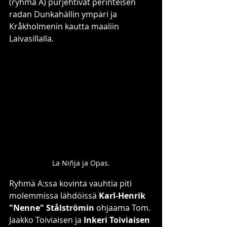
(ryhmä A) purjehtivat perinteisen 
radan Dunkahällin ympäri ja 
Kråkholmenin kautta maaliin 
Laivasillalla.
La Niñja ja Opas.
Ryhmä A:ssa kovinta vauhtia piti 
molemmissa lähdöissä 
Karl-Henrik 
"Nenne" Stålströmin
 ohjaama Tom. 
Jaakko Toiviaisen ja 
Inkeri Toiviaisen