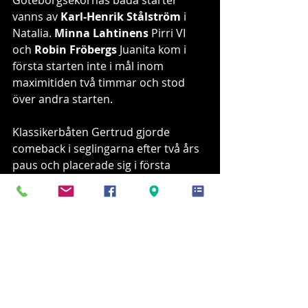
Göteborgsekornas båda starter 
vanns av 
Karl-Henrik Stålström
 i 
Natalia. 
Minna Lahtinens
 Pirri VI 
och 
Robin Fröbergs
 Juanita kom i 
första starten inte i mål inom 
maximitiden två timmar och stod 
över andra starten.
Klassikerbåten Gertrud gjorde 
comeback i seglingarna efter två års 
paus och placerade sig i första 
starten som åttonde och i andra 
starten som sjunde med 
Robert 
Lindström
, 
Olli Vanne
 och 
Juhani 
Rytkönen
 som besättning.
Klassiska båtars seglingssäsong 
avlutas lördagen den 10 september 
med traditionella Öskaret-seglingen.