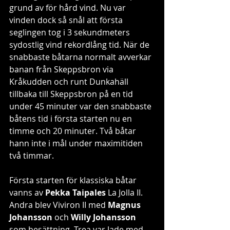
grund av för hård vind. Nu var 
vinden dock så snål att första 
seglingen tog i 3 sekundmeters 
sydostlig vind rekordlång tid. När de 
snabbaste båtarna normalt avverkar 
banan från Skeppsbron via 
Kråkudden och runt Dunkahäll 
tillbaka till Skeppsbron på en tid 
under 45 minuter var den snabbaste 
båtens tid i första starten nu en 
timme och 20 minuter. Två båtar 
hann inte i mål under maximitiden 
två timmar.
Första starten för klassiska båtar 
vanns av 
Pekka Taipales
 La Jolla II. 
Andra blev Viviron II med 
Magnus 
Johansson
 och 
Willy Johansson
som besättning. Trea var Jade med 