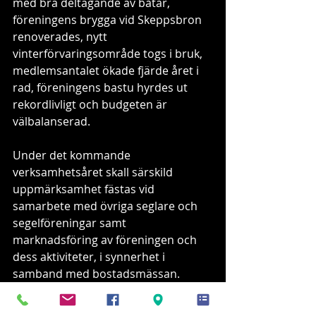
med bra deltagande av båtar, 
föreningens brygga vid Skeppsbron 
renoverades, nytt 
vinterförvaringsområde togs i bruk, 
medlemsantalet ökade fjärde året i 
rad, föreningens bastu hyrdes ut 
rekordlivligt och budgeten är 
välbalanserad.
Under det kommande 
verksamhetsåret skall särskild 
uppmärksamhet fästas vid 
samarbete med övriga seglare och 
segelföreningar samt 
marknadsföring av föreningen och 
dess aktiviteter, i synnerhet i 
samband med bostadsmässan. 
Föreningen har sökt och fått 
ekonomiskt bidrag till underhåll av 