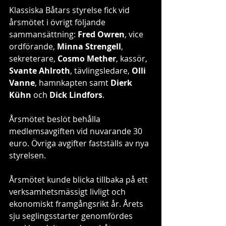
Klassiska Båtars styrelse fick vid 
årsmötet i övrigt följande 
sammansättning: 
Fred Owren
, vice 
ordförande, 
Minna Strengell
, 
sekreterare, 
Cosmo Mether
, kassör, 
Svante Ahlroth
, tävlingsledare, 
Olli 
Vanne
, hamnkapten samt 
Dierk 
Kühn
 och 
Dick Lindfors
.
Årsmötet beslöt behålla 
medlemsavgiften vid nuvarande 30 
euro. Övriga avgifter fastställs av nya 
styrelsen.
Årsmötet kunde blicka tillbaka på ett 
verksamhetsmässigt livligt och 
ekonomiskt framgångsrikt år. Årets 
sju seglingsstarter genomfördes 