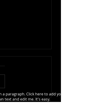
m a paragraph. Click here to add your
 Ship's Race för 36:e
n text and edit me. It's easy.
en på lördag