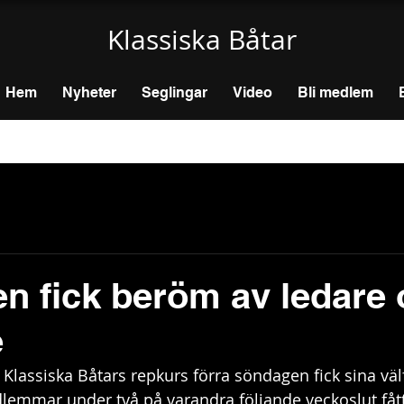
Klassiska Båtar
Hem
Nyheter
Seglingar
Video
Bli medlem
n fick beröm av ledare
e
Klassiska Båtars repkurs förra söndagen fick sina välf
emmar under två på varandra följande veckoslut fått