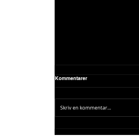
Kommentarer
Skriv en kommentar...
Vindbyar testade båtar och
besättning