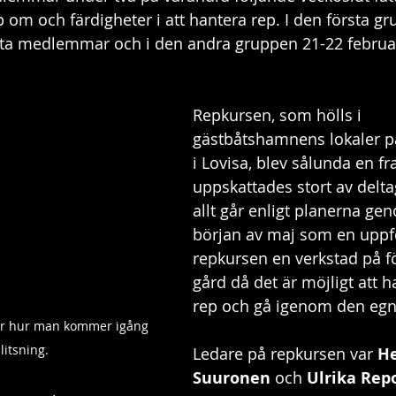
om och färdigheter i att hantera rep. I den första g
åtta medlemmar och i den andra gruppen 21-22 februar
Repkursen, som hölls i 
gästbåtshamnens lokaler p
i Lovisa, blev sålunda en f
uppskattades stort av delt
allt går enligt planerna gen
början av maj som en uppfö
repkursen en verkstad på f
gård då det är möjligt att 
rep och gå igenom den egna
isar hur man kommer igång 
itsning.
Ledare på repkursen var 
He
Suuronen
 och 
Ulrika Rep