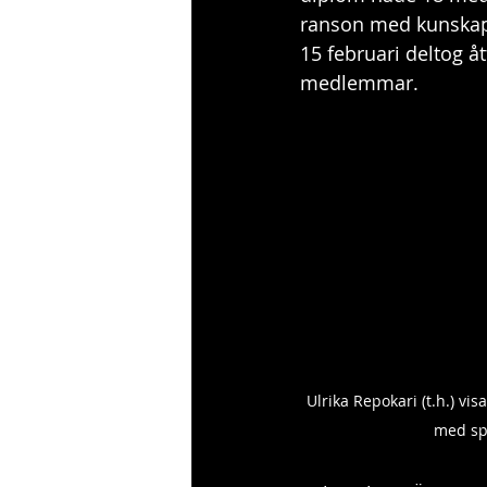
ranson med kunskap 
15 februari deltog 
medlemmar.
Ulrika Repokari (t.h.) v
med spl