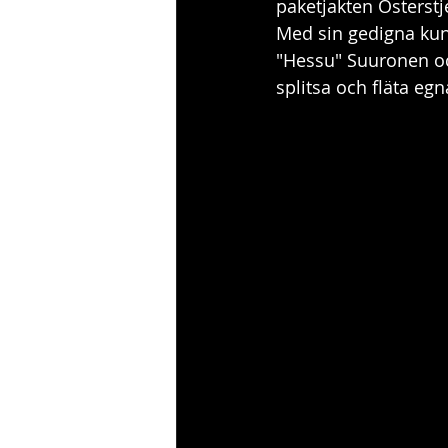
paketjakten Österstj
Med sin gedigna kun
"Hessu" Suuronen oc
splitsa och fläta eg