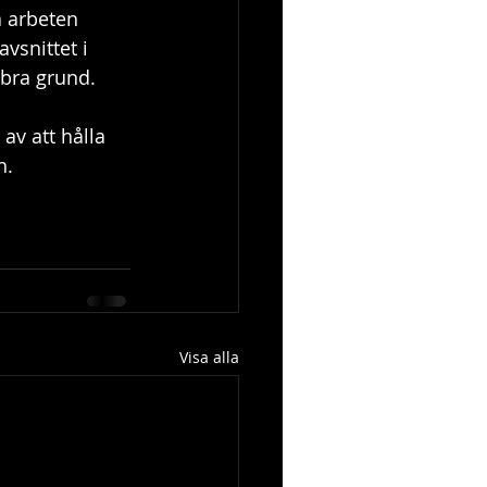
a arbeten 
avsnittet i 
 bra grund.
av att hålla 
n.
Visa alla