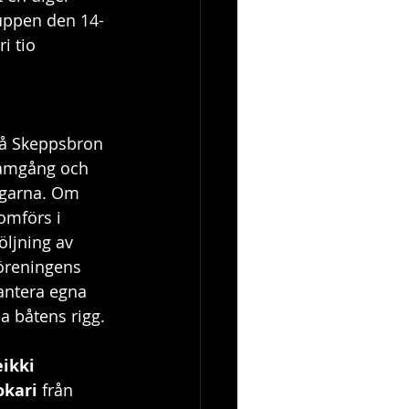
ruppen den 14-
i tio 
å Skeppsbron 
ramgång och 
agarna. Om 
omförs i 
ljning av 
öreningens 
hantera egna 
 båtens rigg.
ikki 
okari 
från 