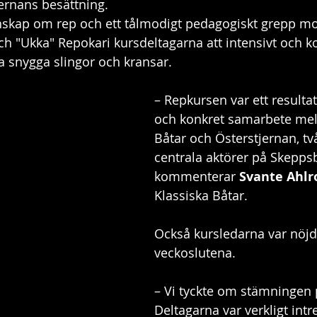
ernans besättning. 
skap om rep och ett tålmodigt pedagogiskt grepp mo
h "Ukka" Repokari kursdeltagarna att intensivt och k
na snygga slingor och kransar.
– Repkursen var ett resultat 
och konkret samarbete mell
Båtar och Österstjernan, tv
centrala aktörer på Skepps
kommenterar 
Svante Ahlr
Klassiska Båtar.
Också kursledarna var nöj
veckoslutena.
– Vi tyckte om stämningen 
Deltagarna var verkligt int