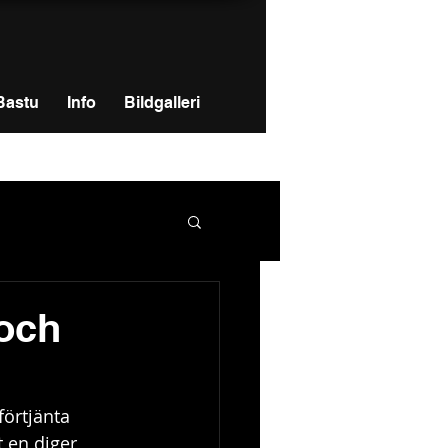
Bastu
Info
Bildgalleri
 och
örtjänta 
 en diger 