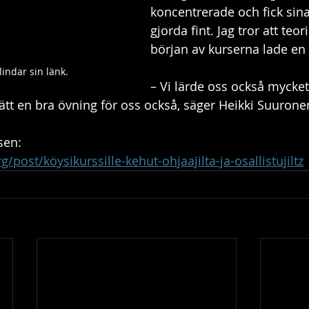
koncentrerade och fick sin
gjorda fint. Jag tror att teori
början av kurserna lade en
lindar sin länk.
– Vi lärde oss också mycket 
sätt en bra övning för oss också, säger Heikki Suurone
sen:
/post/köysikurssille-kehut-ohjaajilta-ja-osallistujiltz