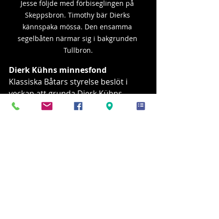
Jesse följde med förbiseglingen på 
Skeppsbron. Timothy bär Dierks 
kännspaka mössa. Den ensamma 
segelbåten närmar sig i bakgrunden 
Tullbron.
Dierk Kühns minnesfond
Klassiska Båtars styrelse beslöt i 
veckan att grunda Dierk Kühns 
minnesfond. Fondens mening är att 
bevara, underhålla och utveckla 
föreningens fastigheter, egna båtar 
och brygga i Dierks anda. Mål för 
fonden kan vara bidrag, donationer 
och testamenten.
Medel till Dierk Kühns minnesfond 
riktas till konto FI4440550012153959.