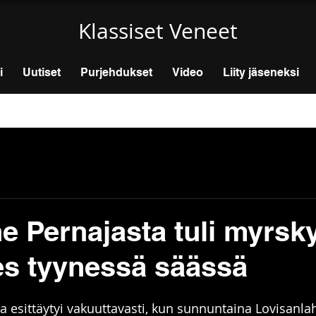
Klassiset Veneet
i
Uutiset
Purjehdukset
Video
Liity jäseneksi
ne Pernajasta tuli myrsk
hes tyynessä säässä
a esittäytyi vakuuttavasti, kun sunnuntaina Lovisanlah