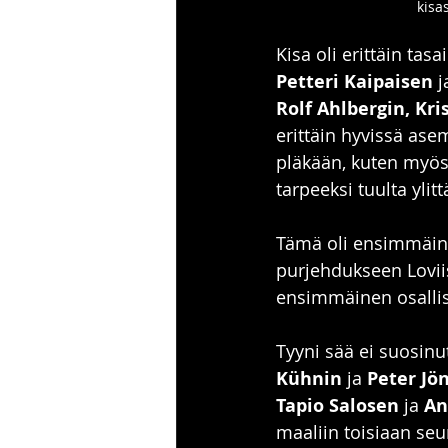
kisa
Kisa oli erittäin ta
Petteri Kaipaisen
 j
Rolf Ahlbergin, Kri
erittäin hyvissä ase
pläkään, kuten myös L
tarpeeksi tuulta yli
Tämä oli ensimmäinen
purjehdukseen Loviis
ensimmäinen osallist
Tyyni sää ei suosinut
Kühnin
 ja 
Peter Jö
Tapio Salosen
 ja 
An
maaliin toisiaan seu