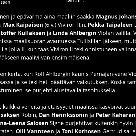
tahtiin.
ssaan.
sainen ja epävarma aina maaliin saakka 
Magnus Johans
a 
Max Kaipaisen
 (6 v.) Viviron II:n, 
Pekka Taipaleen
 
stoffer Kullaksen
 ja 
Linda Ahlbergin
 Violan välillä. V
missa maalisuoran avautuessa Tullisillan jälkeen, mutt
a Jolla II, kun taas Viviron II teki onnistuneen valinna
ttääkseen maaliviivan ensimmäisenä.
 kerta, kun Rolf Ahlbergin kaunis Pernajan-vene Viol
assa ja se teki heti päättävän vaikutuksen. Koska täm
uminen, se purjehti alustavalla tasoituksella.
 kaikkia veneitä ja etäisyydet maalissa kasvoivat suuri
nsaksen
 Robin, 
Dan Henrikssonin
 ja 
Peter Kähärän
na-Leena Salosen
 Signe purjehtivat kuitenkin hyvin j
raten. 
Olli Vannteen
 ja 
Toni Korhosen
 Gertrud sai er