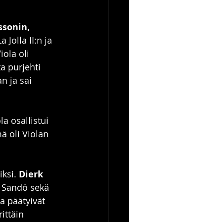
sonin, 
La Jolla II:n ja 
iola oli 
a purjehti 
n ja sai 
a osallistui 
ä oli Violan 
ksi. 
Dierk 
 Sandö sekä 
a päätyivät 
ittäin 