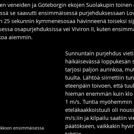
sten veneiden ja Göteborgin ekojen Suolakupin toinen o
äässä se saavutti ensimmäisessä purjehduksessaan Lov
n 25 sekunnin kymmenesosaa hävinneenä toiseksi sijo
toisessa osapurjehduksissa vei Viviron II, kuten ensimm
kkoa aiemmin.
Sunnuntain purjehdus vietii
häikäisevässä loppukesän s
tarjosi paljon aurinkoa, mu
tuulta. Lähtöä siirrettiin tun
eteenpäin toivoen, että tuul
hieman enemmän kuin klo 1
1 m/s. Tuntia myöhemmin 
eteläkaakkoistuuli oli nous
m/s:iin ja kilpailu saatiin vi
päätökseen, vaikkakin hyvi
lmikkoon ensimmäisessa 