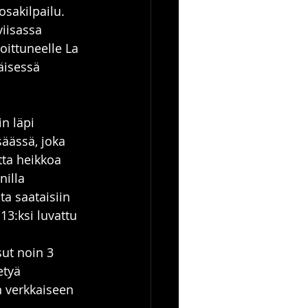
sakilpailu. 
iisassa 
ittuneelle La 
äisessä 
n läpi 
äässä, joka 
tta heikkoa 
nilla 
ta saataisiin 
3:ksi luvattu 
sut noin 3 
etyä 
n verkkaiseen 