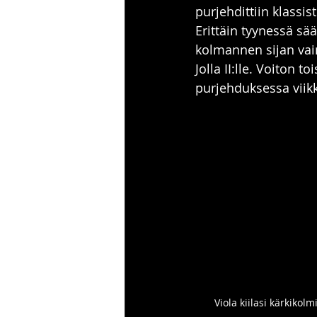
purjehdittiin klassi
Erittäin tyynessä s
kolmannen sijan vai
Jolla II:lle. Voiton 
purjehduksessa vii
Viola kiilasi kärkiko