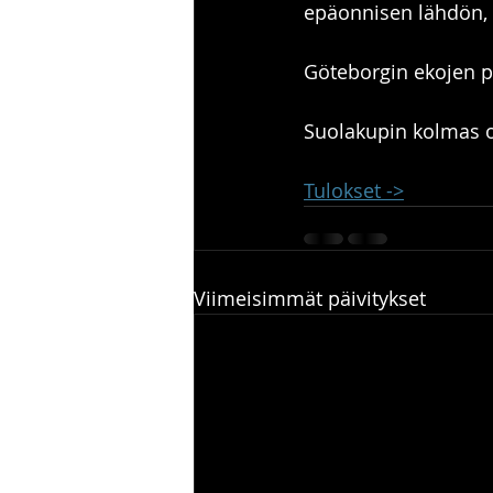
epäonnisen lähdön, 
Göteborgin ekojen pu
Suolakupin kolmas o
Tulokset ->
Viimeisimmät päivitykset