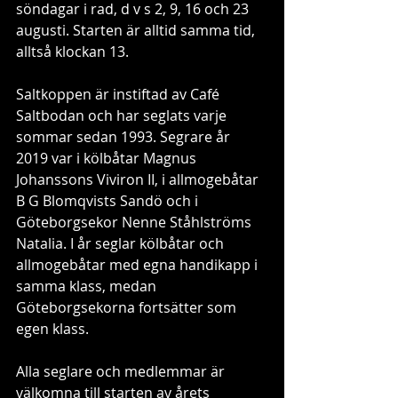
söndagar i rad, d v s 2, 9, 16 och 23 
augusti. Starten är alltid samma tid, 
alltså klockan 13.
Saltkoppen är instiftad av Café 
Saltbodan och har seglats varje 
sommar sedan 1993. Segrare år 
2019 var i kölbåtar Magnus 
Johanssons Viviron II, i allmogebåtar 
B G Blomqvists Sandö och i 
Göteborgsekor Nenne Ståhlströms 
Natalia. I år seglar kölbåtar och 
allmogebåtar med egna handikapp i 
samma klass, medan 
Göteborgsekorna fortsätter som 
egen klass.
Alla seglare och medlemmar är 
välkomna till starten av årets 